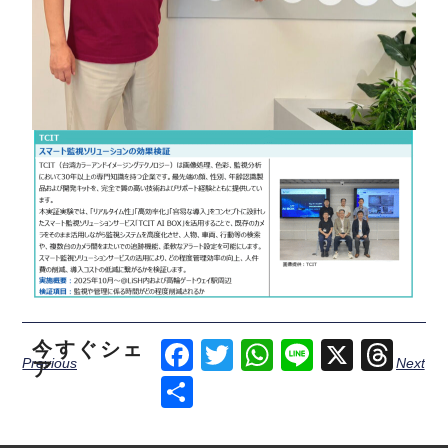
今すぐシェ
Facebook
Twitter
WhatsApp
Line
X
Thr
Previous
Next
ア
Share