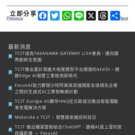
立即分享
Facebook
Twitter
WhatsApp
Line
X
Threa
分
Previous
Next
享
最新消息
TCIT成為TAKANAWA GATEWAY LiSH會員，邁向國
際創新生態圈
TCIT推出基於高通大視覺模型平台開發的AIViDi，開
啟Edge AI智慧工業檢測新時代
FocusAI助力實現沙特阿美與高通兩家全球領先企業
之間的生成式AI工業物聯網計劃
TCIT Europe AS夥伴HNQ在北歐成功推出智能電動
車充電解決方案
Motorola x TCIT – 智慧環安通訊科技日
TCIT 推出獨家首款結合ChatGPT、邊緣AI直上雲的安
控攝影機 － FocusAI