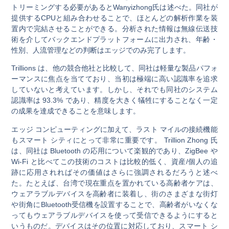
トリーミングする必要があるとWanyizhong氏は述べた。同社が
提供するCPUと組み合わせることで、ほとんどの解析作業を装
置内で完結させることができる。分析された情報は無線伝送技
術を介してバックエンドプラットフォームに出力され、年齢・
性別、人流管理などの判断はエッジでのみ完了します。
Trillions は、他の競合他社と比較して、同社は軽量な製品パフォ
ーマンスに焦点を当てており、当初は極端に高い認識率を追求
していないと考えています。しかし、それでも同社のシステム
認識率は 93.3% であり、精度を大きく犠牲にすることなく一定
の成果を達成できることを意味します。
エッジ コンピューティングに加えて、ラスト マイルの接続機能
もスマート シティにとって非常に重要です。 Trillion Zhong 氏
は、同社は Bluetooth の応用について楽観的であり、ZigBee や
Wi-Fi と比べてこの技術のコストは比較的低く、資産/個人の追
跡に応用されればその価値はさらに強調されるだろうと述べ
た。たとえば、台湾で現在重点を置かれている高齢者ケアは、
ウェアラブルデバイスを高齢者に装着し、街のさまざまな街灯
や街角にBluetooth受信機を設置することで、高齢者がいなくな
ってもウェアラブルデバイスを使って受信できるようにすると
いうものだ。デバイスはその位置に対応しており、スマート シ