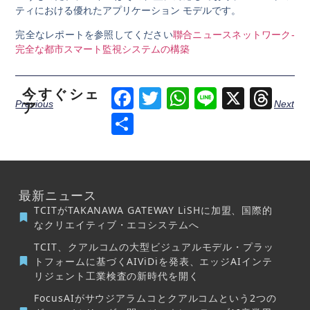
ティにおける優れたアプリケーション モデルです。
完全なレポートを参照してください
聯合ニュースネットワーク-
完全な都市スマート監視システムの構築
今すぐシェ
Facebook
Twitter
WhatsApp
Line
X
Thr
Previous
Next
ア
Share
最新ニュース
TCITがTAKANAWA GATEWAY LiSHに加盟、国際的
なクリエイティブ・エコシステムへ
TCIT、クアルコムの大型ビジュアルモデル・プラッ
トフォームに基づくAIViDiを発表、エッジAIインテ
リジェント工業検査の新時代を開く
FocusAIがサウジアラムコとクアルコムという2つの