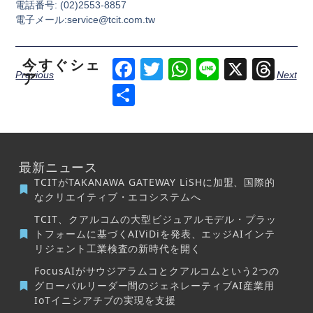
電話番号: (02)2553-8857
電子メール:service@tcit.com.tw
今すぐシェ
Facebook
Twitter
WhatsApp
Line
X
Thr
Previous
Next
ア
Share
最新ニュース
TCITがTAKANAWA GATEWAY LiSHに加盟、国際的
なクリエイティブ・エコシステムへ
TCIT、クアルコムの大型ビジュアルモデル・プラッ
トフォームに基づくAIViDiを発表、エッジAIインテ
リジェント工業検査の新時代を開く
FocusAIがサウジアラムコとクアルコムという2つの
グローバルリーダー間のジェネレーティブAI産業用
IoTイニシアチブの実現を支援