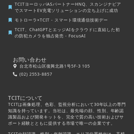
TCITヨーロッパASパートナーHNQ、スカンジナビア
でスマートEV充電ソリューションの立ち上げに成功
モトローラ×TCIT - スマート環境通信技術デー
TCIT、ChatGPTとエッジAIをクラウドに直結した初
の防犯カメラを独占発売 - FocusAI
お問い合わせ
台北市松山区復興北路1号5F-3 105
(02) 2553-8857
TCITについて
TCITは画像処理、色彩、監視分析において30年以上の専門
知識を持っています。当社は、最先端の顔、性別、年齢認
識製品および開発キットを、完全で質の高い技術およびサ
ポート経験とともに提供する市場で唯一の企業です。
TCITの顔認識、性別・年齢認識、エリア位置検出は、高精