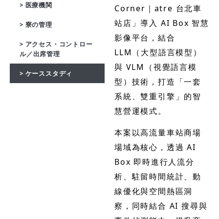
> 医療機関
Corner｜atre 台北車
站店」導入 AI Box 智慧
> 寮の管理
影像平台，結合
> アクセス・コントロー
LLM（大型語言模型）
ル／出席管理
與 VLM（視覺語言模
> ケーススタディ
型）技術，打造「一套
系統、雙重引擎」的智
慧營運模式。
本案以高流量車站商場
場域為核心，透過 AI
Box 即時進行人流分
析、駐留時間統計、動
線優化與空間熱區洞
察，同時結合 AI 搜尋與