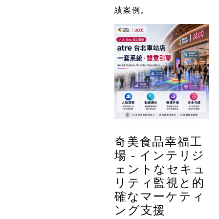
績案例。
奇美食品幸福工
場 - インテリジ
ェントなセキュ
リティ監視と的
確なマーケティ
ング支援