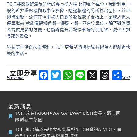
TCIT將影像辨識及分析的專長從人臉 延伸到停車位。我們利用一
般的監控攝影機擷取車位影像，透過軟體的分析找出空位，並且
即時更新、公佈在停車場入口處的數位電子看板上。駕駛人進入
停車場前 就能清楚知道哪一樓層、哪一區有空車位。除了對消費
者提供更多的方便，也能夠提升賣場停車場的使用率，減少大排
長龍的景象。
科技讓生活愈來愈便利，TCIT更希望透過辨識技術為人們創造快
樂的生活。
立即分享
Facebook
Twitter
WhatsApp
Line
X
Threa
分
Previous
Next
享
最新消息
TCIT成為TAKANAWA GATEWAY LiSH會員，邁向國
際創新生態圈
TCIT推出基於高通大視覺模型平台開發的AIViDi，開
啟Edge AI智慧工業檢測新時代