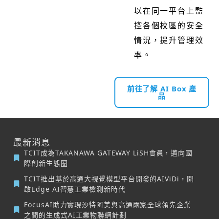
以在同一平台上監
控各個校區的安全
情況，提升管理效
率。
前往了解 AI Box 產
品
最新消息
TCIT成為TAKANAWA GATEWAY LiSH會員，邁向國
際創新生態圈
TCIT推出基於高通大視覺模型平台開發的AIViDi，開
啟Edge AI智慧工業檢測新時代
FocusAI助力實現沙特阿美與高通兩家全球領先企業
之間的生成式AI工業物聯網計劃