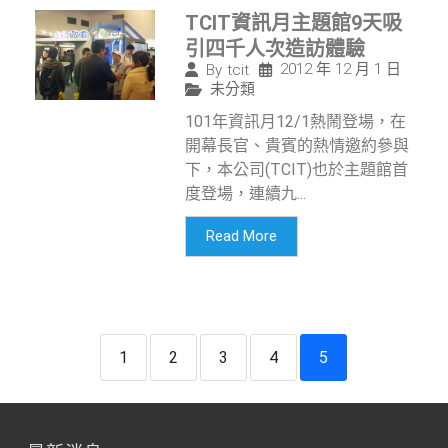
TCIT資訊月主題館9天吸
引四千人次造訪體驗
2012 年 12 月 1 日
By
tcit
未分類
101年資訊月12/1熱鬧登場，在
開幕長官、貴賓的熱情邀約參與
下，本公司(TCIT)也於主題館首
度登場，連續九...
Read More
1
2
3
4
5